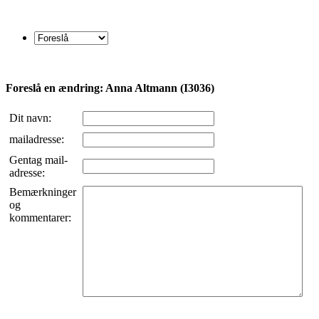
Foreslå en ændring: Anna Altmann (I3036)
Dit navn:
mailadresse:
Gentag mail-
adresse:
Bemærkninger
og
kommentarer: