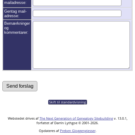
mailadresse:
Gentag mail-
adresse:
Bemærkninger
og
kommentarer:
Skift til standardvisning
Webstedet drives af
The Next Generation of Genealogy Sitebuilding
v. 13.0.1,
forfattet af Darrin Lythgoe © 2001-2026.
Opdateres af
Preben Gloggengiesser
.