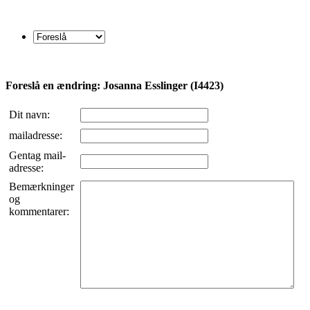
Foreslå en ændring: Josanna Esslinger (I4423)
Dit navn:
mailadresse:
Gentag mail-
adresse:
Bemærkninger
og
kommentarer: