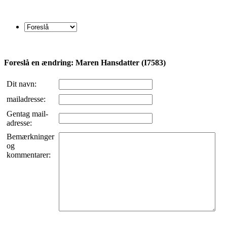
Foreslå en ændring: Maren Hansdatter (I7583)
Dit navn:
mailadresse:
Gentag mail-
adresse:
Bemærkninger
og
kommentarer: