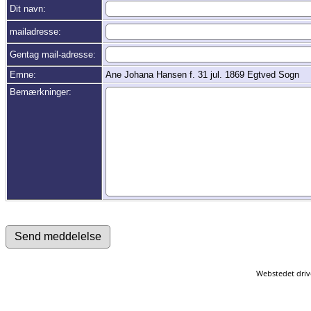
Dit navn:
mailadresse:
Gentag mail-adresse:
Emne:
Ane Johana Hansen f. 31 jul. 1869 Egtved Sogn
Bemærkninger:
Webstedet driv