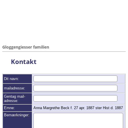
Gloggengiesser familien
Kontakt
Dit navn:
mailadresse:
Gentag mail-
adresse:
Emne:
Anna Margrethe Beck f. 27 apr. 1887 ster Hist d. 1887
Bemærkninger: