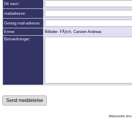
Dit navn:
mailadresse:
Gentag mail-adresse:
Emne:
Billeder: FÃ¦rch, Carsten Andreas
Bemærkninger:
Webstedet driv