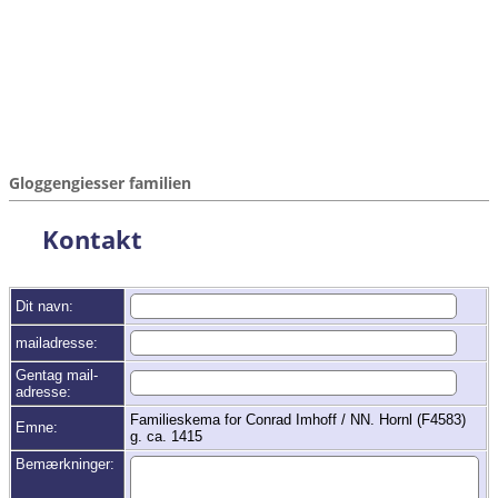
Gloggengiesser familien
Kontakt
Dit navn:
mailadresse:
Gentag mail-
adresse:
Familieskema for Conrad Imhoff / NN. Hornl (F4583)
Emne:
g. ca. 1415
Bemærkninger: