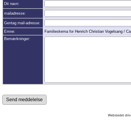
Dit navn:
mailadresse:
Gentag mail-adresse:
Emne:
Familieskema for Henrich Christian Vogelsang / C
Bemærkninger:
Webstedet driv