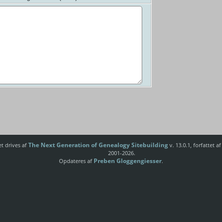
The Next Generation of Genealogy Sitebuilding
t drives af
v. 13.0.1, forfattet 
2001-2026.
Preben Gloggengiesser
Opdateres af
.