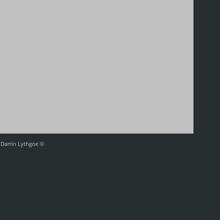
af Darrin Lythgoe ©