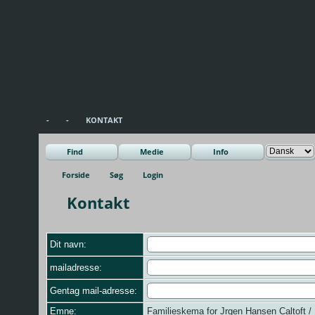
-
-
KONTAKT
Find
Medie
Info
Forside
Søg
Login
Kontakt
Dit navn:
mailadresse:
Gentag mail-adresse:
Emne:
Familieskema for Jrgen Hansen Caltoft / 