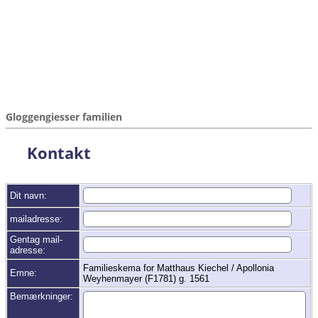
Gloggengiesser familien
Kontakt
Dit navn:
mailadresse:
Gentag mail-
adresse:
Familieskema for Matthaus Kiechel / Apollonia
Emne:
Weyhenmayer (F1781) g. 1561
Bemærkninger: