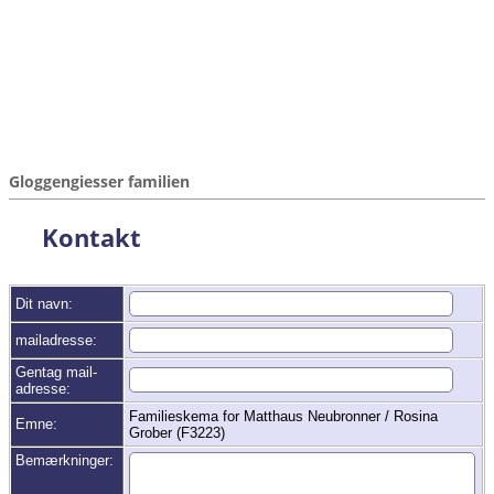
Gloggengiesser familien
Kontakt
Dit navn:
mailadresse:
Gentag mail-
adresse:
Familieskema for Matthaus Neubronner / Rosina
Emne:
Grober (F3223)
Bemærkninger: