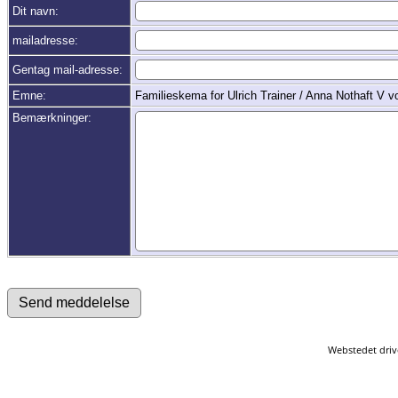
Dit navn:
mailadresse:
Gentag mail-adresse:
Emne:
Familieskema for Ulrich Trainer / Anna Nothaft V 
Bemærkninger:
Webstedet driv