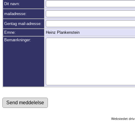
Dit navn:
mailadresse:
Gentag mail-adresse:
Emne:
Heinz Plankenstein
Bemærkninger:
Webstedet driv