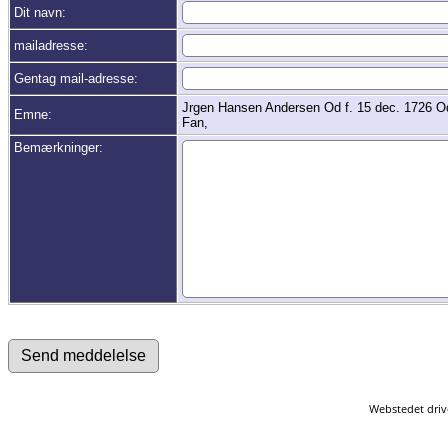
Dit navn:
mailadresse:
Gentag mail-adresse:
Jrgen Hansen Andersen Od f. 15 dec. 1726 O
Emne:
Fan,
Bemærkninger:
Webstedet driv