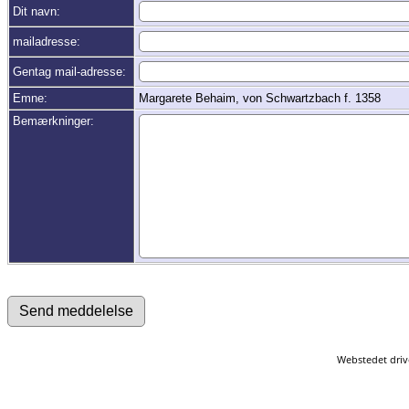
Dit navn:
mailadresse:
Gentag mail-adresse:
Emne:
Margarete Behaim, von Schwartzbach f. 1358
Bemærkninger:
Webstedet driv