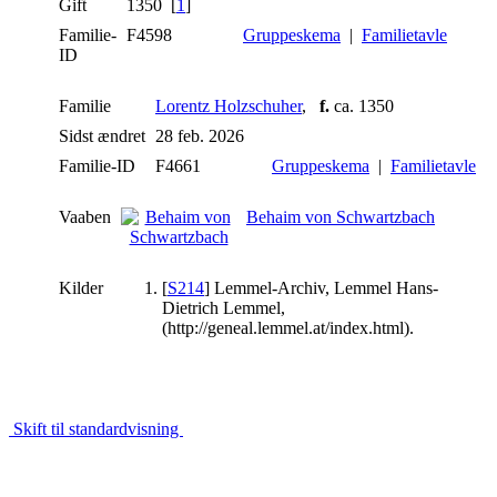
Gift
1350 [
1
]
Familie-
F4598
Gruppeskema
|
Familietavle
ID
Familie
Lorentz Holzschuher
,
f.
ca. 1350
Sidst ændret
28 feb. 2026
Familie-ID
F4661
Gruppeskema
|
Familietavle
Vaaben
Behaim von Schwartzbach
Kilder
[
S214
] Lemmel-Archiv, Lemmel Hans-
Dietrich Lemmel,
(http://geneal.lemmel.at/index.html).
Skift til standardvisning