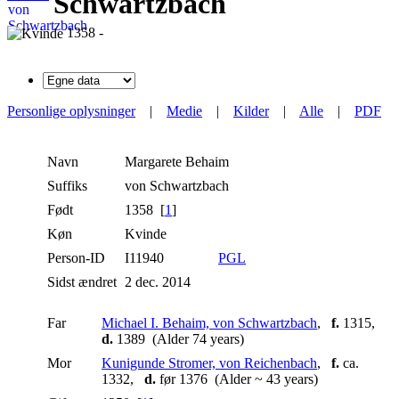
Schwartzbach
1358 -
Personlige oplysninger
|
Medie
|
Kilder
|
Alle
|
PDF
Navn
Margarete
Behaim
Suffiks
von Schwartzbach
Født
1358 [
1
]
Køn
Kvinde
Person-ID
I11940
PGL
Sidst ændret
2 dec. 2014
Far
Michael I. Behaim, von Schwartzbach
,
f.
1315,
d.
1389 (Alder 74 years)
Mor
Kunigunde Stromer, von Reichenbach
,
f.
ca.
1332,
d.
før 1376 (Alder ~ 43 years)