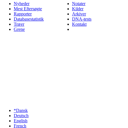
Nyheder
Notater
Mest Eftersøgte
Kilder
Rapporter
Arkiver
Databasestatistik
DNA-tests
Træer
Kontakt
Grene
*Dansk
Deutsch
English
French