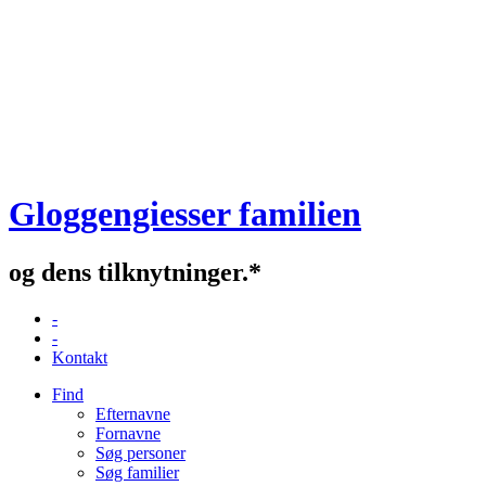
Gloggengiesser familien
og dens tilknytninger.*
-
-
Kontakt
Find
Efternavne
Fornavne
Søg personer
Søg familier