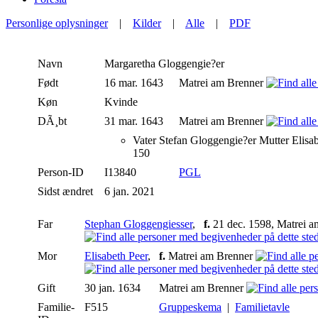
Personlige oplysninger
|
Kilder
|
Alle
|
PDF
Navn
Margaretha
Gloggengie?er
Født
16 mar. 1643
Matrei am Brenner
Køn
Kvinde
DÃ¸bt
31 mar. 1643
Matrei am Brenner
Vater Stefan Gloggengie?er Mutter Elis
150
Person-ID
I13840
PGL
Sidst ændret
6 jan. 2021
Far
Stephan Gloggengiesser
,
f.
21 dec. 1598, Matrei a
Mor
Elisabeth Peer
,
f.
Matrei am Brenner
Gift
30 jan. 1634
Matrei am Brenner
Familie-
F515
Gruppeskema
|
Familietavle