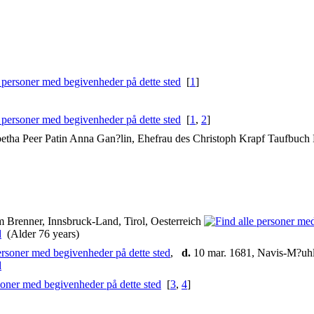
[
1
]
[
1
,
2
]
abetha Peer Patin Anna Gan?lin, Ehefrau des Christoph Krapf Taufbuc
m Brenner, Innsbruck-Land, Tirol, Oesterreich
(Alder 76 years)
,
d.
10 mar. 1681, Navis-M?uhle
[
3
,
4
]