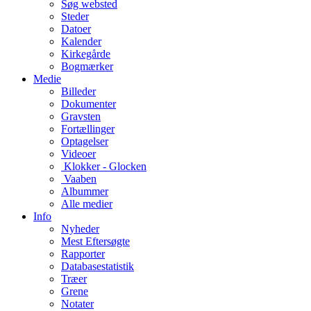
Søg websted
Steder
Datoer
Kalender
Kirkegårde
Bogmærker
Medie
Billeder
Dokumenter
Gravsten
Fortællinger
Optagelser
Videoer
Klokker - Glocken
Vaaben
Albummer
Alle medier
Info
Nyheder
Mest Eftersøgte
Rapporter
Databasestatistik
Træer
Grene
Notater