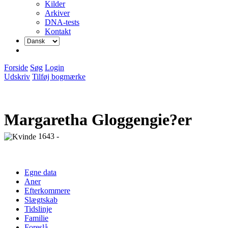
Kilder
Arkiver
DNA-tests
Kontakt
Forside
Søg
Login
Udskriv
Tilføj bogmærke
Margaretha Gloggengie?er
1643 -
Egne data
Aner
Efterkommere
Slægtskab
Tidslinje
Familie
Foreslå